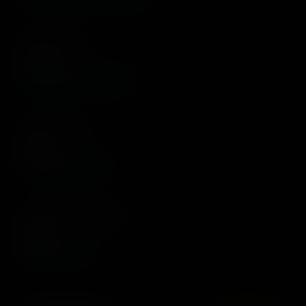
VIDEO ARŞIVI
—
video
Sürekli güncellenen arşiv
GALERI / FOTO
—
foto
Yüksek kaliteli galeri
ARAMIZA KATILANLAR
—
üye
Canlı Topluluk