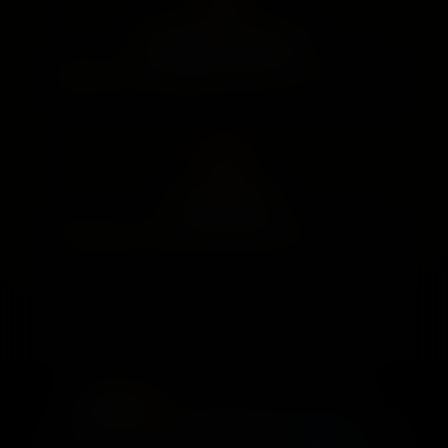
Reklamsız Deneyim
Kesintisiz, hızlı ve reklamsız izleme — tam VIP konforu.
7/24 Destek
Ödeme, giriş ve teknik sorunlarda anında yardım alın.
Only
VIP
© 2026 Tüm hakları saklıdır.
onlyvipresmi@gmail.com
İçerik Kaldırma
Gizlilik
Kullanım
İletişim
Telegram