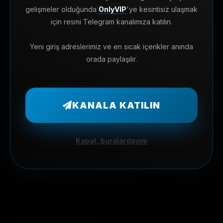
gelişmeler olduğunda
OnlyVIP
'ye kesintisiz ulaşmak
için resmi Telegram kanalımıza katılın.
Yeni giriş adreslerimiz ve en sıcak içerikler anında
Hız ve Büyüme
orada paylaşılır.
GIZLI İZLEME
Güvenli & Gizli
KANALA KATILIN
Verileriniz kaydedilmez, %100 gizlilik.
Kapat, buralardayım
MOBIL UYUMLULUK
%100 Responsive
Her cihazda kusursuz izleme keyfi.