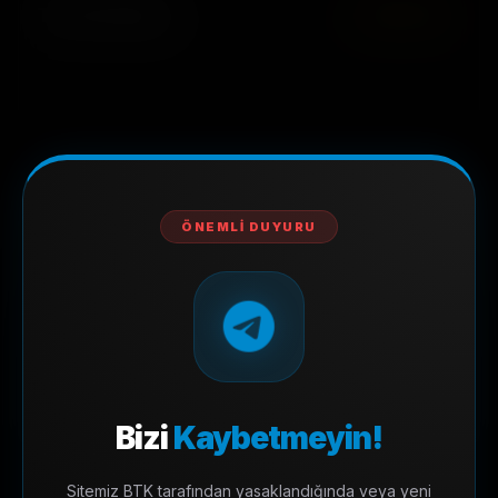
Trend Olanlar
TÜMÜNÜ GÖR
—
ÖNEMLI DUYURU
Durmak Yok!
Arşivimiz her gün yeni içeriklerle büyümeye devam
ediyor.
VIP AYRICALIĞINI KEŞFET
Bizi
Kaybetmeyin!
Sitemiz BTK tarafından yasaklandığında veya yeni