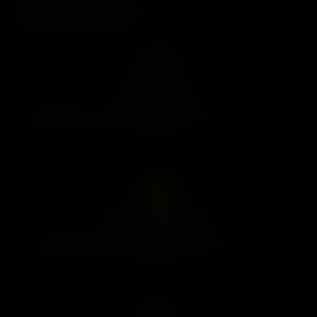
VIP Ayrıcalıkları
Gizli Arşiv
VIP üyelere özel sansürsüz videolar ve gizli galerilere sınırsız
erişim.
Sınırsız İndirme
Favori içeriklerinizi cihazınıza veya doğrudan Telegram'a
indirin.