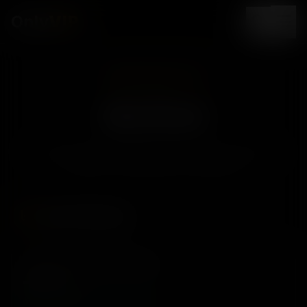
Only
VIP
Sistem Aktif ve Canlı
Site Özeti
Hergün büyüyen topluluğumuz ve devasa arşivimizle
Türkiye'nin en büyük içerik merkeziyiz.
İçerik Patlaması
TOPLAM PLATFORM İZLENME
—
izlenme
Tüm zamanların erişim rekoru!