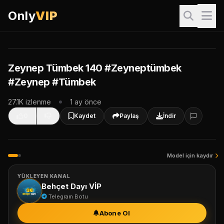
Only
VIP
VIP İçerik
Bu video sadece VIP üyeler içindir. İzlemek için giriş yapın.
Giriş Yap & İzle
Zeynep Tümbek 140 #Zeyneptümbek
#Zeynep #Tümbek
VIP Paketleri
27.1K izlenme
1 ay önce
0
Kaydet
Paylaş
İndir
Model için kaydır
YÜKLEYEN KANAL
Behçet Dayı VİP
Telegram Botu
Abone Ol