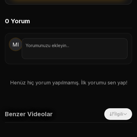
1. Botu Başlat / İzin Ver
0
Yorum
2. Onayla & Takip Et
Sadece Site İçi Takip Et
İptal
Henüz hiç yorum yapılmamış. İlk yorumu sen yap!
Benzer Videolar
İlgili