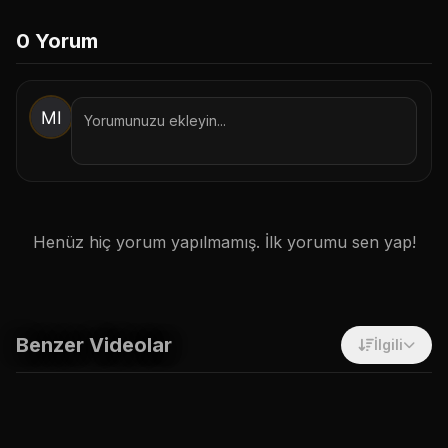
1. Botu Başlat / İzin Ver
0
Yorum
2. Onayla & Takip Et
Sadece Site İçi Takip Et
İptal
Henüz hiç yorum yapılmamış. İlk yorumu sen yap!
Benzer Videolar
İlgili