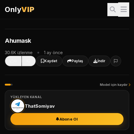
Only
VIP
VIP İçerik
Bu video sadece VIP üyeler içindir. İzlemek için giriş yapın.
Giriş Yap & İzle
Ahumask
VIP Paketleri
30.6K izlenme
1 ay önce
0
Kaydet
Paylaş
İndir
Model için kaydır
YÜKLEYEN KANAL
ThatSomiyav
Abone Ol