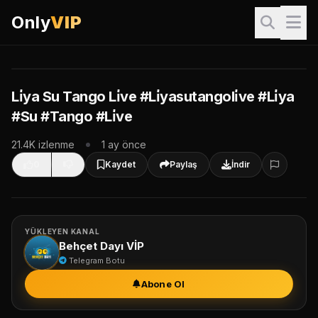
Only
VIP
VIP İçerik
Bu video sadece VIP üyeler içindir. İzlemek için giriş yapın.
Giriş Yap & İzle
Li̇ya Su Tango Li̇ve #Li̇yasutangoli̇ve #Li̇ya
#Su #Tango #Li̇ve
VIP Paketleri
21.4K izlenme
1 ay önce
0
Kaydet
Paylaş
İndir
YÜKLEYEN KANAL
Behçet Dayı VİP
Telegram Botu
Abone Ol