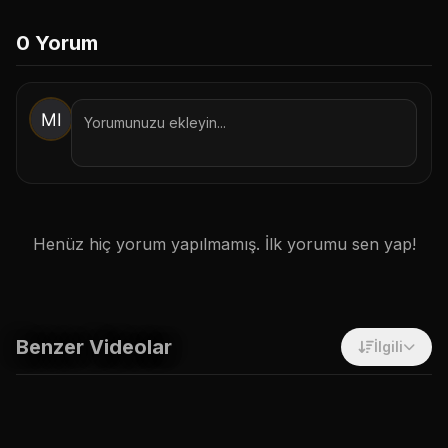
1. Botu Başlat / İzin Ver
0
Yorum
2. Onayla & Takip Et
Sadece Site İçi Takip Et
İptal
Henüz hiç yorum yapılmamış. İlk yorumu sen yap!
Benzer Videolar
İlgili