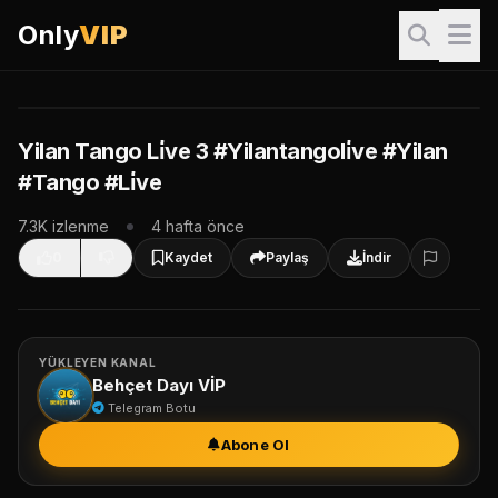
Only
VIP
VIP İçerik
Bu video sadece VIP üyeler içindir. İzlemek için giriş yapın.
Giriş Yap & İzle
Yilan Tango Li̇ve 3 #Yilantangoli̇ve #Yilan
#Tango #Li̇ve
VIP Paketleri
7.3K izlenme
4 hafta önce
0
Kaydet
Paylaş
İndir
YÜKLEYEN KANAL
Behçet Dayı VİP
Telegram Botu
Abone Ol