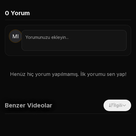
1. Botu Başlat / İzin Ver
0
Yorum
2. Onayla & Takip Et
Sadece Site İçi Takip Et
İptal
Henüz hiç yorum yapılmamış. İlk yorumu sen yap!
Benzer Videolar
İlgili