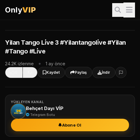
Only
VIP
VIP İçerik
Bu video sadece VIP üyeler içindir. İzlemek için giriş yapın.
Giriş Yap & İzle
Yilan Tango Li̇ve 3 #Yilantangoli̇ve #Yilan
#Tango #Li̇ve
VIP Paketleri
24.2K izlenme
1 ay önce
0
Kaydet
Paylaş
İndir
YÜKLEYEN KANAL
Behçet Dayı VİP
Telegram Botu
Abone Ol