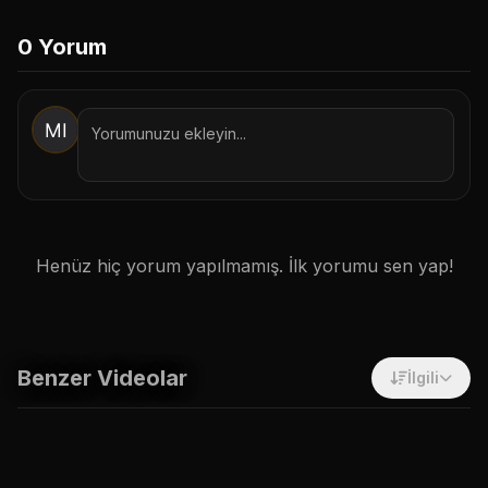
1. Botu Başlat / İzin Ver
0
Yorum
2. Onayla & Takip Et
Sadece Site İçi Takip Et
İptal
Henüz hiç yorum yapılmamış. İlk yorumu sen yap!
Benzer Videolar
İlgili