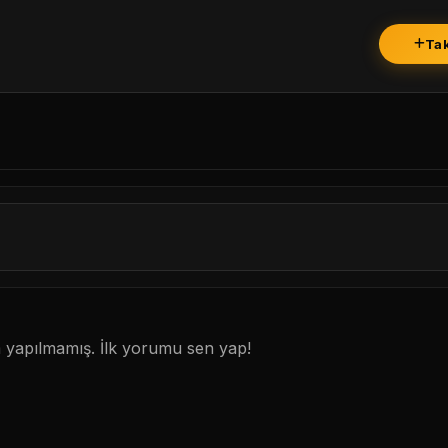
Tak
1. Botu Başlat / İzin Ver
2. Onayla & Takip Et
Sadece Site İçi Takip Et
İptal
yapılmamış. İlk yorumu sen yap!