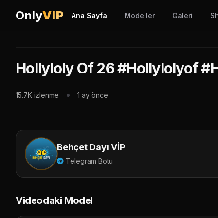
Only
VIP
Ana Sayfa
Modeller
Galeri
Sh
Hollyloly Of 26 #Hollylolyof #
Bu video sadece VIP üy
15.7K izlenme
1 ay önce
Giriş Yap &
Behçet Dayı VİP
Telegram Botu
Videodaki Model