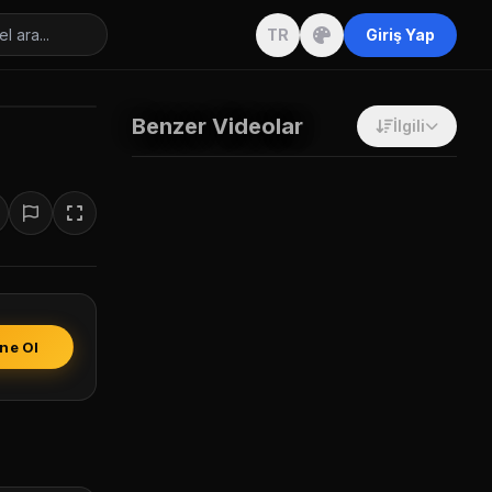
TR
Giriş Yap
Benzer Videolar
İlgili
ne Ol