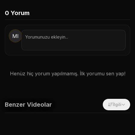
1. Botu Başlat / İzin Ver
0
Yorum
2. Onayla & Takip Et
Sadece Site İçi Takip Et
İptal
Henüz hiç yorum yapılmamış. İlk yorumu sen yap!
Benzer Videolar
İlgili