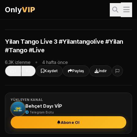
Only
VIP
VIP İçerik
Bu video sadece VIP üyeler içindir. İzlemek için giriş yapın.
Giriş Yap & İzle
Yilan Tango Li̇ve 3 #Yilantangoli̇ve #Yilan
#Tango #Li̇ve
VIP Paketleri
6.3K izlenme
4 hafta önce
1
Kaydet
Paylaş
İndir
YÜKLEYEN KANAL
Behçet Dayı VİP
Telegram Botu
Abone Ol