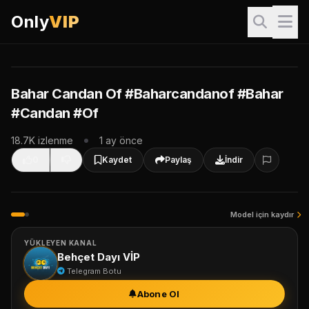
Only
VIP
VIP İçerik
Bu video sadece VIP üyeler içindir. İzlemek için giriş yapın.
Giriş Yap & İzle
Bahar Candan Of #Baharcandanof #Bahar
#Candan #Of
VIP Paketleri
18.7K izlenme
1 ay önce
0
Kaydet
Paylaş
İndir
Model için kaydır
YÜKLEYEN KANAL
Behçet Dayı VİP
Telegram Botu
Abone Ol