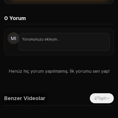
1. Botu Başlat / İzin Ver
0
Yorum
2. Onayla & Takip Et
Sadece Site İçi Takip Et
İptal
Henüz hiç yorum yapılmamış. İlk yorumu sen yap!
Benzer Videolar
İlgili